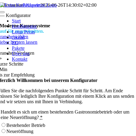
Zum
Restaurant
P.Klawin
2026-06-26T14:30:02+02:00
Inhalt
Toggle
— Konfigurator
springen
Navigation
Start
Moderne Kassensysteme
Konfigurator
auf Sie zugeschnitten
.
Lotus Pecas
ranche wählen
Akead
ieber beraten lassen
EC
Pakete
ranchen-Vorlagen
Über uns
+
Kontakt
urze Schritte
Min
is zur Empfehlung
Herzlich Willkommen bei unserem Konfigurator
üllen Sie die nachfolgenden Punkte Schritt für Schritt. Am Ende
üssen Sie lediglich Ihre Konfiguration mit einem Klick an uns senden
nd wir setzen uns mit Ihnen in Verbindung.
Handelt es sich um einen bestehenden Gastronomiebetrieb oder um
eine Neueröffnung?
*
Bestehender Betrieb
Neueröffnung