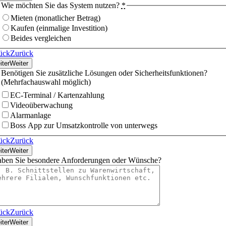
Wie möchten Sie das System nutzen?
*
Mieten (monatlicher Betrag)
Kaufen (einmalige Investition)
Beides vergleichen
ück
Zurück
iter
Weiter
Benötigen Sie zusätzliche Lösungen oder Sicherheitsfunktionen?
(Mehrfachauswahl möglich)
EC-Terminal / Kartenzahlung
Videoüberwachung
Alarmanlage
Boss App zur Umsatzkontrolle von unterwegs
ück
Zurück
iter
Weiter
ben Sie besondere Anforderungen oder Wünsche?
ück
Zurück
iter
Weiter