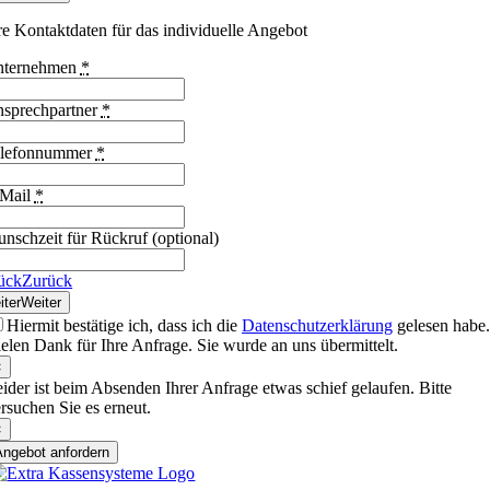
re Kontaktdaten für das individuelle Angebot
nternehmen
*
sprechpartner
*
lefonnummer
*
Mail
*
nschzeit für Rückruf (optional)
ück
Zurück
iter
Weiter
Hiermit bestätige ich, dass ich die
Datenschutzerklärung
gelesen habe
elen Dank für Ihre Anfrage. Sie wurde an uns übermittelt.
×
ider ist beim Absenden Ihrer Anfrage etwas schief gelaufen. Bitte
rsuchen Sie es erneut.
×
Angebot anfordern