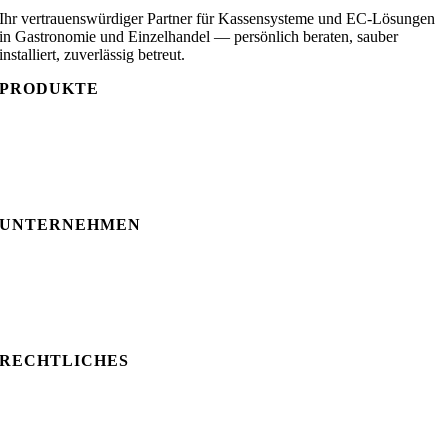
Ihr vertrauenswürdiger Partner für Kassensysteme und EC-Lösungen
in Gastronomie und Einzelhandel — persönlich beraten, sauber
installiert, zuverlässig betreut.
PRODUKTE
Lotus Pecas
Akead
EC-Lösungen
UNTERNEHMEN
Über uns
Konfigurator
Kontakt
RECHTLICHES
Impressum
Datenschutz