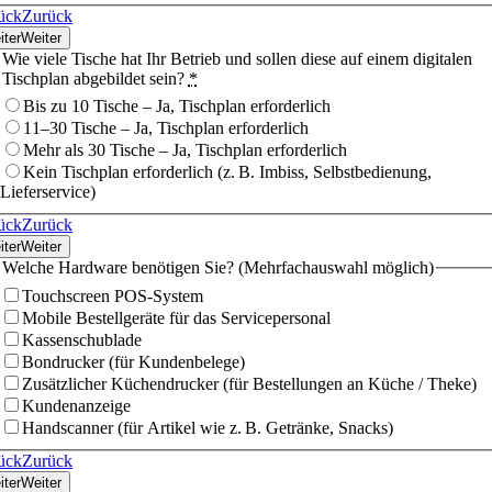
ück
Zurück
iter
Weiter
Wie viele Tische hat Ihr Betrieb und sollen diese auf einem digitalen
Tischplan abgebildet sein?
*
Bis zu 10 Tische – Ja, Tischplan erforderlich
11–30 Tische – Ja, Tischplan erforderlich
Mehr als 30 Tische – Ja, Tischplan erforderlich
Kein Tischplan erforderlich (z. B. Imbiss, Selbstbedienung,
Lieferservice)
ück
Zurück
iter
Weiter
Welche Hardware benötigen Sie? (Mehrfachauswahl möglich)
Touchscreen POS-System
Mobile Bestellgeräte für das Servicepersonal
Kassenschublade
Bondrucker (für Kundenbelege)
Zusätzlicher Küchendrucker (für Bestellungen an Küche / Theke)
Kundenanzeige
Handscanner (für Artikel wie z. B. Getränke, Snacks)
ück
Zurück
iter
Weiter